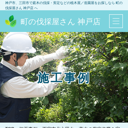
神戸市、三田市
で庭木の伐採・剪定などの植木屋／造園屋をお探しなら
町の
伐採屋さん 神戸店
へ
町の伐採屋さん 神戸店
施工事例