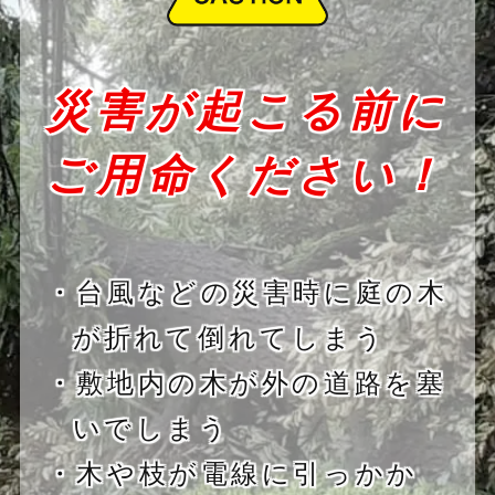
災害が起こる前に
ご用命ください！
・台風などの災害時に庭の木
が折れて倒れてしまう
・敷地内の木が外の道路を塞
いでしまう
・木や枝が電線に引っかか