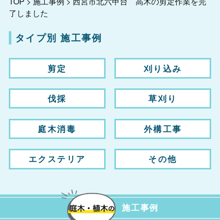
TOP
>
施工事例
>
西宮市北六甲台 高木の剪定作業を完
了しました
タイプ別 施工事例
剪定
刈り込み
伐採
草刈り
庭木消毒
外構工事
エクステリア
その他
施工事例