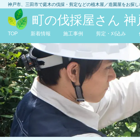
神戸市、三田市
で庭木の伐採・剪定などの植木屋／造園屋をお探
町の伐採屋さん 神
TOP
新着情報
施工事例
剪定・刈込み