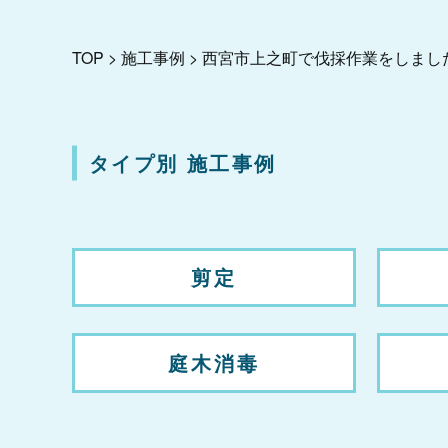
TOP
>
施工事例
>
西宮市上之町で伐採作業をしまし
タイプ別 施工事例
剪定
庭木消毒