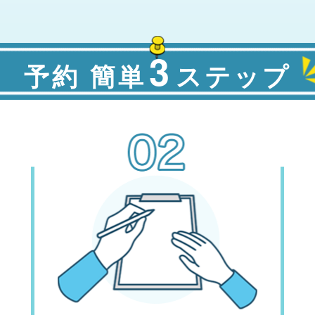
3
予約 簡単
ステップ