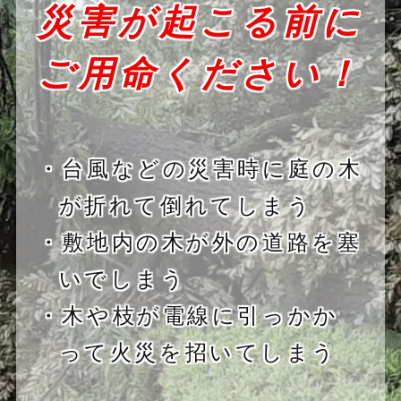
災害が起こる前に
ご用命ください！
・台風などの災害時に庭の木
が折れて倒れてしまう
・敷地内の木が外の道路を塞
いでしまう
・木や枝が電線に引っかか
って火災を招いてしまう