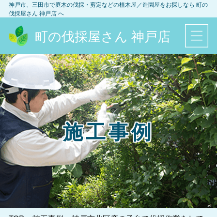
神戸市、三田市
で庭木の伐採・剪定などの植木屋／造園屋をお探しなら
町の
伐採屋さん 神戸店
へ
町の伐採屋さん 神戸店
施工事例