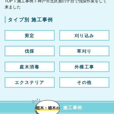
TOP
>
施工事例
>
神戸市北区鹿の子台で伐採作業をして
来ました
タイプ別 施工事例
剪定
刈り込み
伐採
草刈り
庭木消毒
外構工事
エクステリア
その他
施工事例