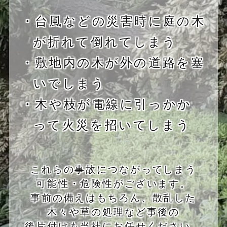
・台風などの災害時に庭の木
が折れて倒れてしまう
・敷地内の木が外の道路を塞
いでしまう
・木や枝が電線に引っかか
って火災を招いてしまう
これらの事故につながってしまう
可能性・危険性がございます。
事前の備えはもちろん、散乱した
木々や草の処理など事後の
後片付けも当社にお任せください。