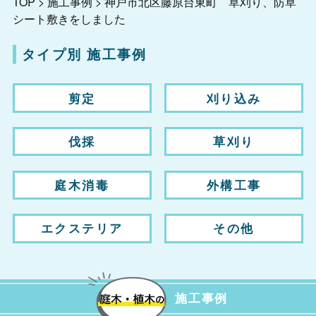
TOP
>
施工事例
>
神戸市北区藤原台東町 草刈り、防草
シート敷きをしました
タイプ別 施工事例
剪定
刈り込み
伐採
草刈り
庭木消毒
外構工事
エクステリア
その他
施工事例