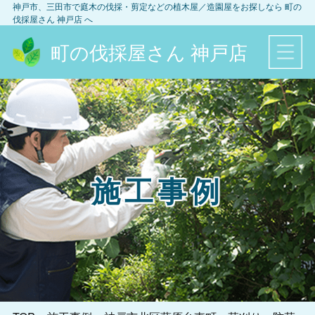
神戸市、三田市
で庭木の伐採・剪定などの植木屋／造園屋をお探しなら
町の
伐採屋さん 神戸店
へ
町の伐採屋さん 神戸店
施工事例