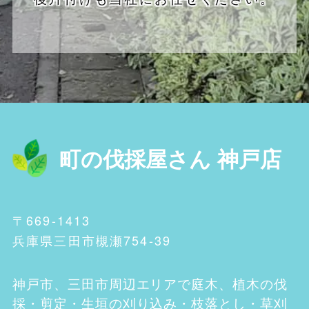
町の伐採屋さん 神戸店
〒669-1413
兵庫県三田市槻瀬754-39
神戸市、三田市
周辺エリアで庭木、植木の伐
採・剪定・生垣の刈り込み・枝落とし・草刈