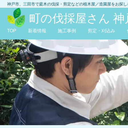
神戸市、三田市
で庭木の伐採・剪定などの植木屋／造園屋をお探
町の伐採屋さん 神
TOP
新着情報
施工事例
剪定・刈込み