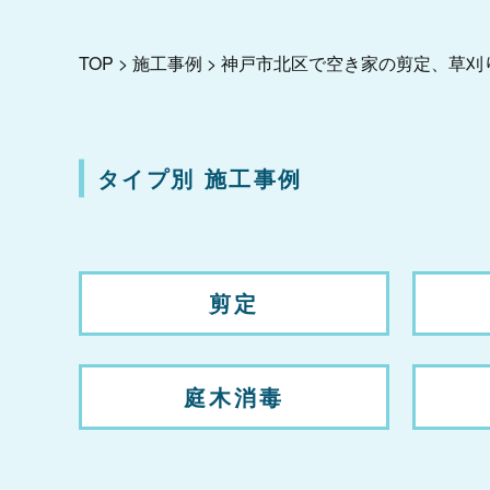
TOP
>
施工事例
>
神戸市北区で空き家の剪定、草刈
タイプ別 施工事例
剪定
庭木消毒