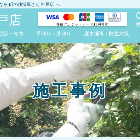
しなら
町の伐採屋さん 神戸店
へ
戸店
各種クレジット
カード利用可能
伐採・植木
草刈り・芝刈り
庭木消毒・防虫対策
施工事例