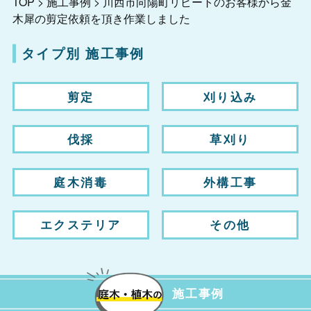
TOP
>
施工事例
>
川西市向陽町リピートのお客様から金
木犀の剪定依頼を頂き作業しました
タイプ別 施工事例
剪定
刈り込み
伐採
草刈り
庭木消毒
外構工事
エクステリア
その他
施工事例