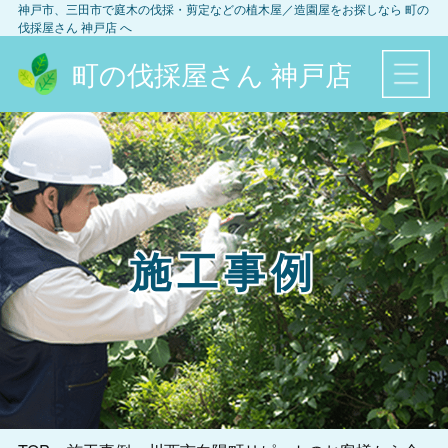
神戸市、三田市
で庭木の伐採・剪定などの植木屋／造園屋をお探しなら
町の
伐採屋さん 神戸店
へ
町の伐採屋さん 神戸店
施工事例