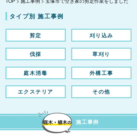
TOP
>
施工事例
>
宝塚市で空き家の剪定作業をしました
タイプ別 施工事例
剪定
刈り込み
伐採
草刈り
庭木消毒
外構工事
エクステリア
その他
施工事例