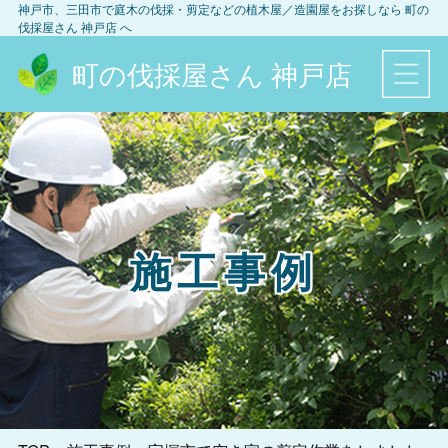
神戸市、三田市
で庭木の伐採・剪定などの植木屋／造園屋をお探しなら
町の
伐採屋さん 神戸店
へ
町の伐採屋さん 神戸店
施工事例