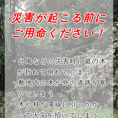
災害が起こる前に
ご用命ください！
・台風などの災害時に庭の木
が折れて倒れてしまう
・敷地内の木が外の道路を塞
いでしまう
・木や枝が電線に引っかか
って火災を招いてしまう