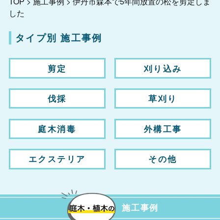
TOP
>
施工事例
>
伊丹市森本で5年間放置の松を剪定しま
した
タイプ別 施工事例
剪定
刈り込み
伐採
草刈り
庭木消毒
外構工事
エクステリア
その他
施工事例