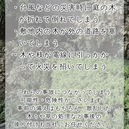
・台風などの災害時に庭の木
が折れて倒れてしまう
・敷地内の木が外の道路を塞
いでしまう
・木や枝が電線に引っかか
って火災を招いてしまう
これらの事故につながってしまう
可能性・危険性がございます。
事前の備えはもちろん、散乱した
木々や草の処理など事後の
後片付けも当社にお任せください。