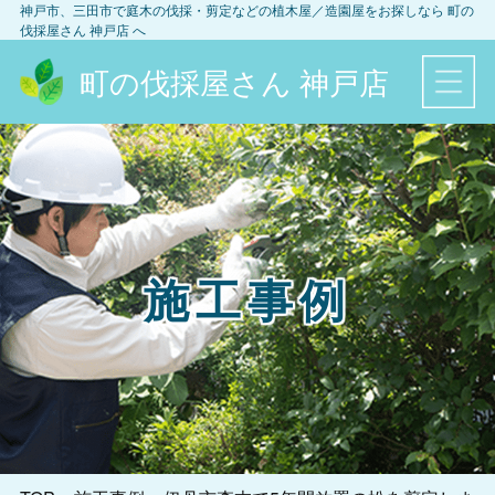
神戸市、三田市
で庭木の伐採・剪定などの植木屋／造園屋をお探しなら
町の
伐採屋さん 神戸店
へ
町の伐採屋さん 神戸店
施工事例