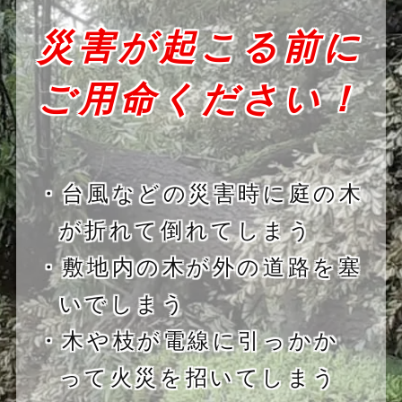
災害が起こる前に
ご用命ください！
・台風などの災害時に庭の木
が折れて倒れてしまう
・敷地内の木が外の道路を塞
いでしまう
・木や枝が電線に引っかか
って火災を招いてしまう