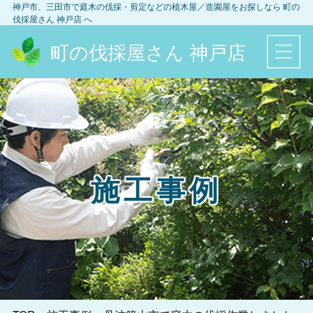
神戸市、三田市
で庭木の伐採・剪定などの植木屋／造園屋をお探しなら
町の
伐採屋さん 神戸店
へ
町の伐採屋さん 神戸店
施工事例