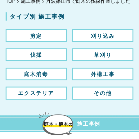
TOP
>
施工事例
>
丹波篠山市で庭木の伐採作業しました
タイプ別 施工事例
剪定
刈り込み
伐採
草刈り
庭木消毒
外構工事
エクステリア
その他
施工事例