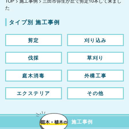
TOP
>
施工事例
>
三田市弥生が丘で剪定10本して来まし
た
タイプ別 施工事例
剪定
刈り込み
伐採
草刈り
庭木消毒
外構工事
エクステリア
その他
施工事例