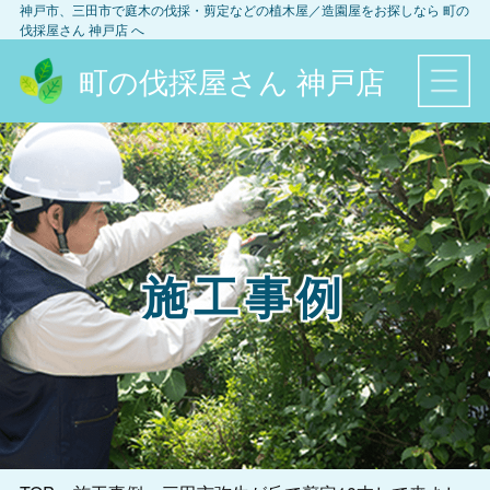
神戸市、三田市
で庭木の伐採・剪定などの植木屋／造園屋をお探しなら
町の
伐採屋さん 神戸店
へ
町の伐採屋さん 神戸店
施工事例