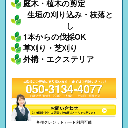
庭木・植木の剪定
生垣の刈り込み・枝落と
し
1本からの伐採OK
草刈り・芝刈り
外構・エクステリア
050-3134-4077
お電話受付時間
09:00 ~ 18:00
定休日
雨天定休
各種クレジットカード利用可能