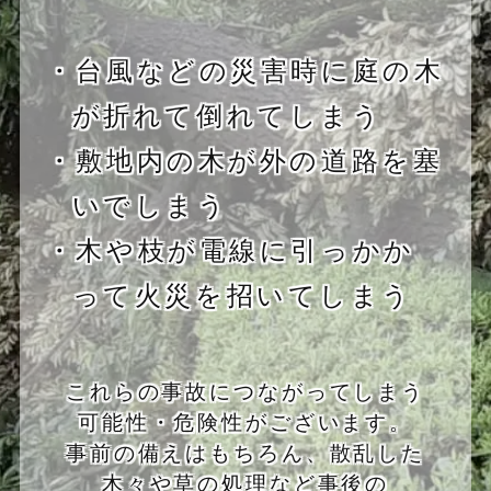
・台風などの災害時に庭の木
が折れて倒れてしまう
・敷地内の木が外の道路を塞
いでしまう
・木や枝が電線に引っかか
って火災を招いてしまう
これらの事故につながってしまう
可能性・危険性がございます。
事前の備えはもちろん、散乱した
木々や草の処理など事後の