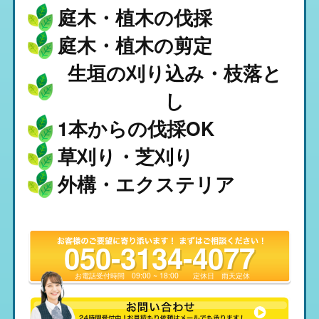
庭木・植木の伐採
庭木・植木の剪定
生垣の刈り込み・枝落と
し
1本からの伐採OK
草刈り・芝刈り
外構・エクステリア
050-3134-4077
お電話受付時間
09:00 ~ 18:00
定休日
雨天定休