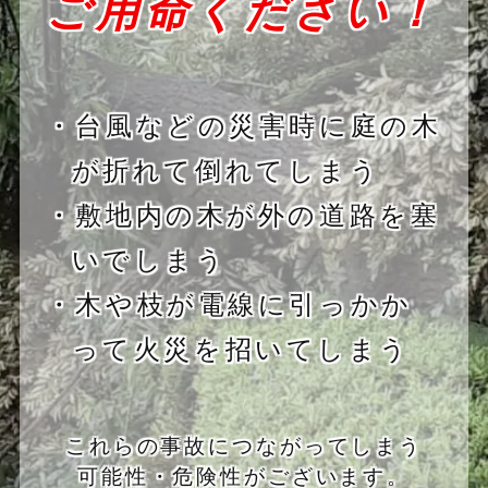
ご用命ください！
・台風などの災害時に庭の木
が折れて倒れてしまう
・敷地内の木が外の道路を塞
いでしまう
・木や枝が電線に引っかか
って火災を招いてしまう
これらの事故につながってしまう
可能性・危険性がございます。