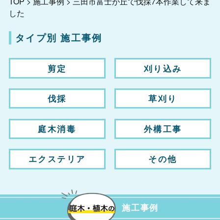
TOP
>
施工事例
>
三田市富士が丘で伐採7本作業して来ま
した
タイプ別 施工事例
剪定
刈り込み
伐採
草刈り
庭木消毒
外構工事
エクステリア
その他
施工事例