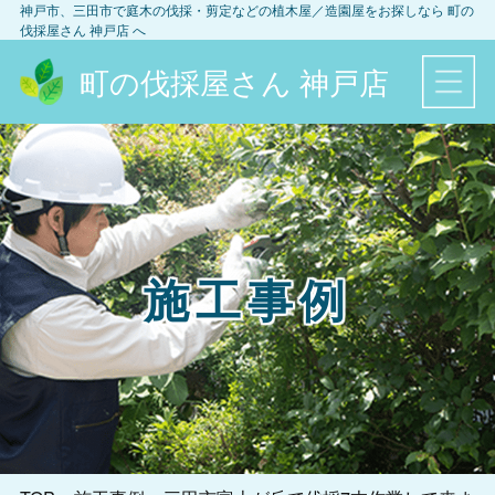
神戸市、三田市
で庭木の伐採・剪定などの植木屋／造園屋をお探しなら
町の
伐採屋さん 神戸店
へ
町の伐採屋さん 神戸店
施工事例