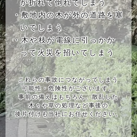
が折れて倒れてしまう
・敷地内の木が外の道路を塞
いでしまう
・木や枝が電線に引っかか
って火災を招いてしまう
これらの事故につながってしまう
可能性・危険性がございます。
事前の備えはもちろん、散乱した
木々や草の処理など事後の
後片付けも当社にお任せください。