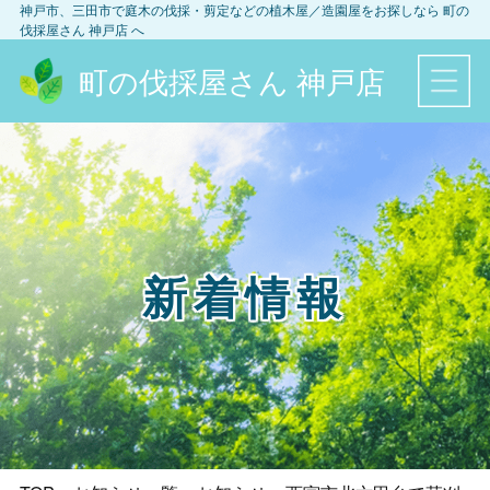
神戸市、三田市
で庭木の伐採・剪定などの植木屋／造園屋をお探しなら
町の
伐採屋さん 神戸店
へ
町の伐採屋さん 神戸店
新着情報