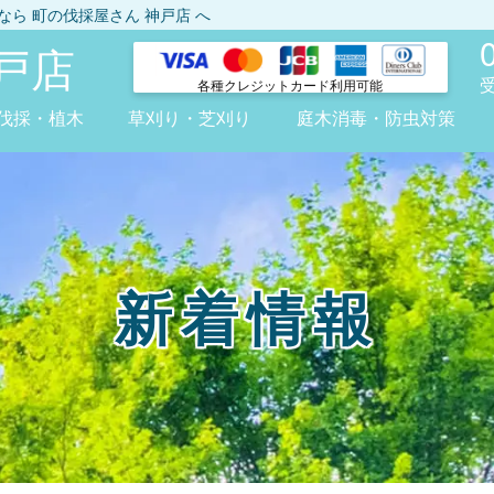
しなら
町の伐採屋さん 神戸店
へ
戸店
各種クレジット
カード利用可能
伐採・植木
草刈り・芝刈り
庭木消毒・防虫対策
新着情報