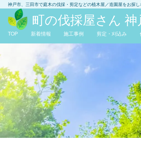
神戸市、三田市
で庭木の伐採・剪定などの植木屋／造園屋をお探
町の伐採屋さん 神
TOP
新着情報
施工事例
剪定・刈込み