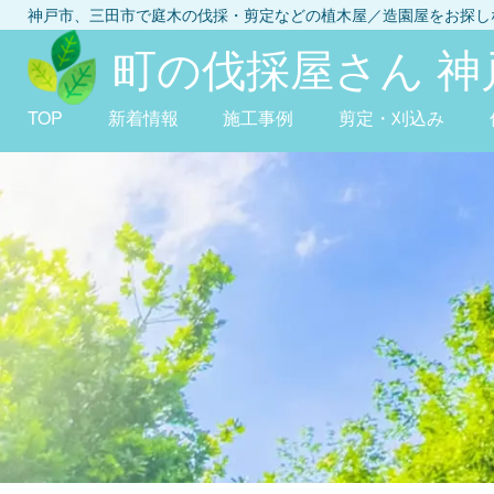
神戸市、三田市
で庭木の伐採・剪定などの植木屋／造園屋をお探
町の伐採屋さん 神
TOP
新着情報
施工事例
剪定・刈込み