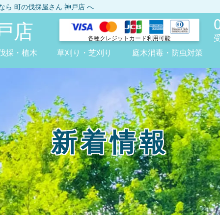
しなら
町の伐採屋さん 神戸店
へ
戸店
各種クレジット
カード利用可能
伐採・植木
草刈り・芝刈り
庭木消毒・防虫対策
新着情報