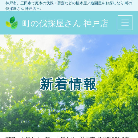
神戸市、三田市
で庭木の伐採・剪定などの植木屋／造園屋をお探しなら
町の
伐採屋さん 神戸店
へ
町の伐採屋さん 神戸店
新着情報