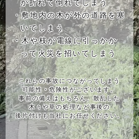
が折れて倒れてしまう
・敷地内の木が外の道路を塞
いでしまう
・木や枝が電線に引っかか
って火災を招いてしまう
これらの事故につながってしまう
可能性・危険性がございます。
事前の備えはもちろん、散乱した
木々や草の処理など事後の
後片付けも当社にお任せください。