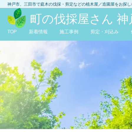
神戸市、三田市
で庭木の伐採・剪定などの植木屋／造園屋をお探
町の伐採屋さん 神
TOP
新着情報
施工事例
剪定・刈込み