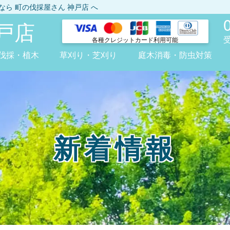
しなら
町の伐採屋さん 神戸店
へ
戸店
各種クレジット
カード利用可能
伐採・植木
草刈り・芝刈り
庭木消毒・防虫対策
新着情報