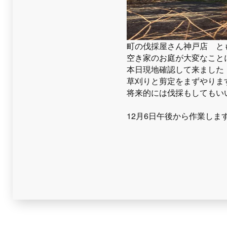
町の伐採屋さん神戸店 と
空き家のお庭が大変なこと
本日現地確認して来ました
草刈りと剪定をまずやりま
将来的には伐採もしてもい
12月6日午後から作業しま