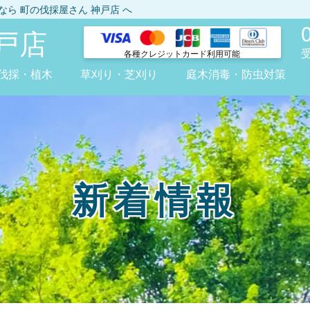
しなら
町の伐採屋さん 神戸店
へ
戸店
各種クレジット
カード利用可能
伐採・植木
草刈り・芝刈り
庭木消毒・防虫対策
新着情報