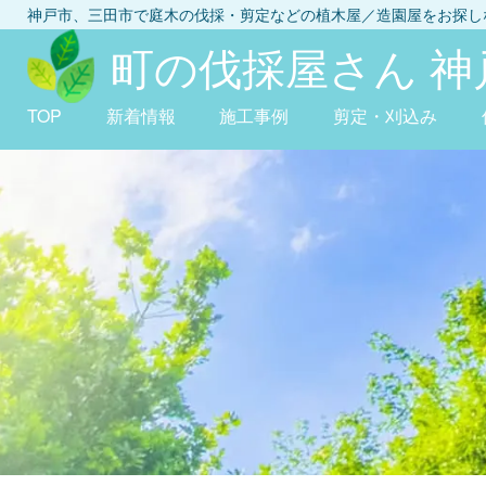
神戸市、三田市
で庭木の伐採・剪定などの植木屋／造園屋をお探
町の伐採屋さん 神
TOP
新着情報
施工事例
剪定・刈込み