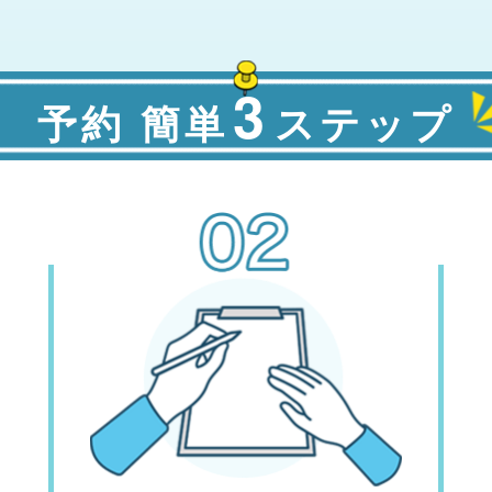
3
予約 簡単
ステップ