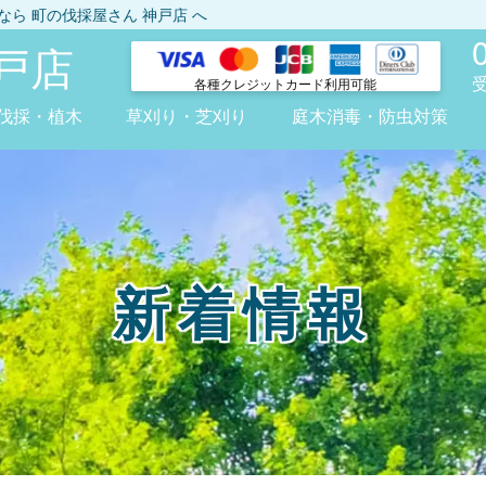
しなら
町の伐採屋さん 神戸店
へ
戸店
各種クレジット
カード利用可能
伐採・植木
草刈り・芝刈り
庭木消毒・防虫対策
新着情報