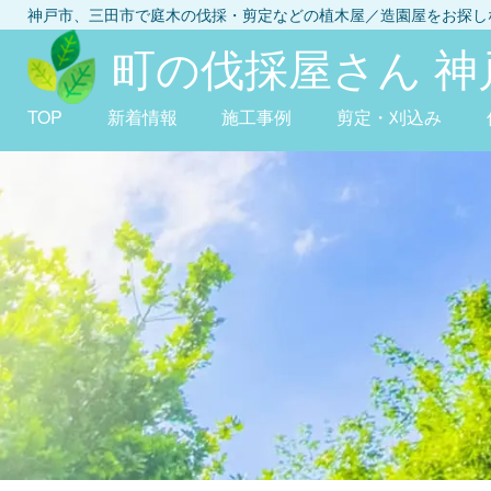
神戸市、三田市
で庭木の伐採・剪定などの植木屋／造園屋をお探
町の伐採屋さん 神
TOP
新着情報
施工事例
剪定・刈込み