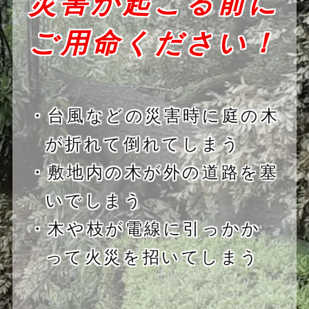
災害が起こる前に
ご用命ください！
・台風などの災害時に庭の木
が折れて倒れてしまう
・敷地内の木が外の道路を塞
いでしまう
・木や枝が電線に引っかか
って火災を招いてしまう