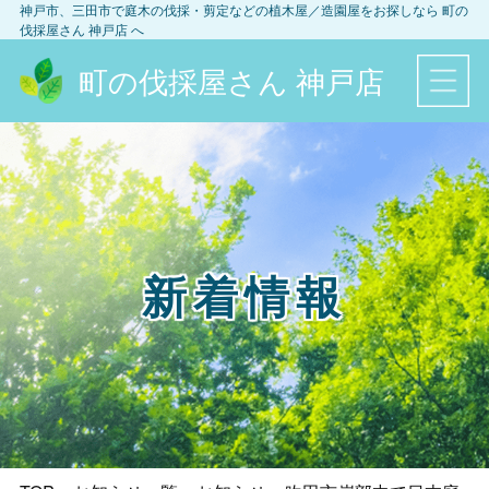
神戸市、三田市
で庭木の伐採・剪定などの植木屋／造園屋をお探しなら
町の
伐採屋さん 神戸店
へ
町の伐採屋さん 神戸店
新着情報