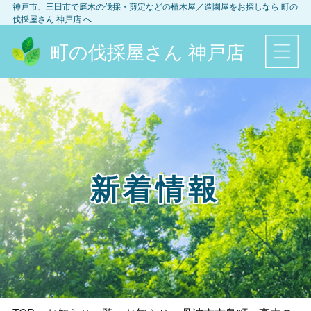
神戸市、三田市
で庭木の伐採・剪定などの植木屋／造園屋をお探しなら
町の
伐採屋さん 神戸店
へ
町の伐採屋さん 神戸店
新着情報