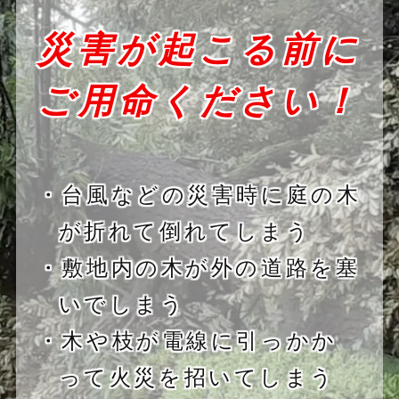
災害が起こる前に
ご用命ください！
・台風などの災害時に庭の木
が折れて倒れてしまう
・敷地内の木が外の道路を塞
いでしまう
・木や枝が電線に引っかか
って火災を招いてしまう