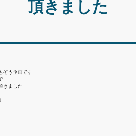
頂きました
もぞう企画です
で
頂きました
す