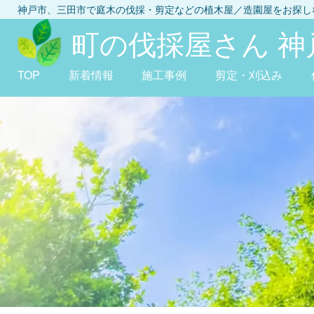
神戸市、三田市
で庭木の伐採・剪定などの植木屋／造園屋をお探
町の伐採屋さん 神
TOP
新着情報
施工事例
剪定・刈込み