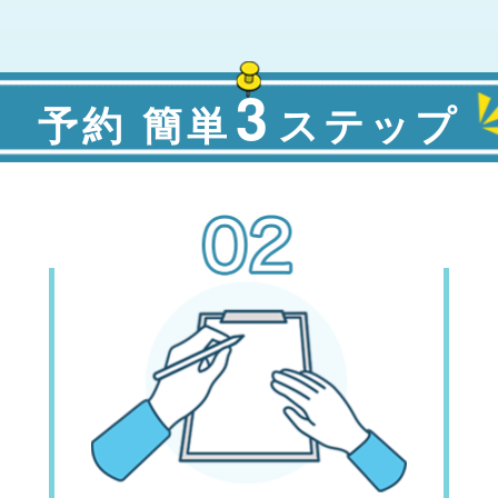
3
予約 簡単
ステップ