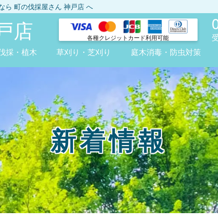
しなら
町の伐採屋さん 神戸店
へ
戸店
各種クレジット
カード利用可能
伐採・植木
草刈り・芝刈り
庭木消毒・防虫対策
新着情報