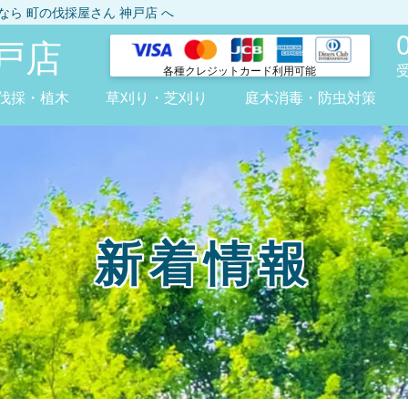
しなら
町の伐採屋さん 神戸店
へ
戸店
各種クレジット
カード利用可能
伐採・植木
草刈り・芝刈り
庭木消毒・防虫対策
新着情報