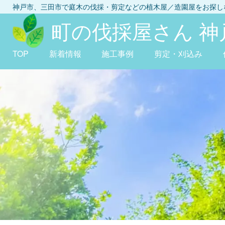
神戸市、三田市
で庭木の伐採・剪定などの植木屋／造園屋をお探
町の伐採屋さん 神
TOP
新着情報
施工事例
剪定・刈込み